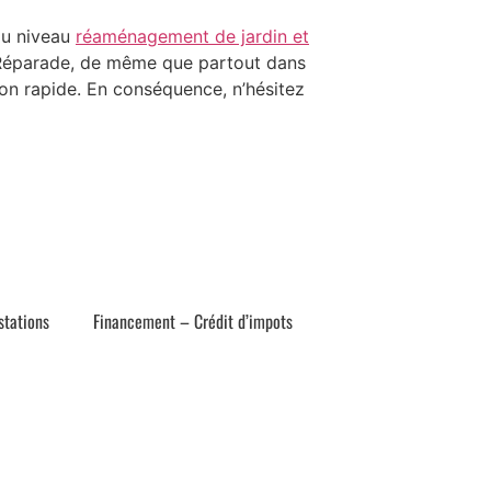
 au niveau
réaménagement de jardin et
-Réparade, de même que partout dans
çon rapide. En conséquence, n’hésitez
stations
Financement – Crédit d’impots