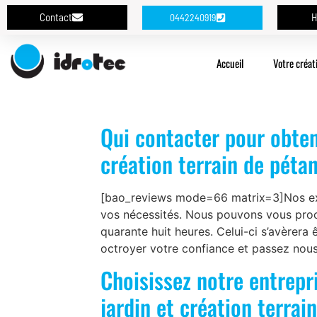
Contact
H
0442240919
Accueil
Votre créat
Qui contacter pour obten
création terrain de péta
[bao_reviews mode=66 matrix=3]Nos expe
vos nécessités. Nous pouvons vous procu
quarante huit heures. Celui-ci s’avèrer
octroyer votre confiance et passez nous
Choisissez notre entrepri
jardin et création terrai