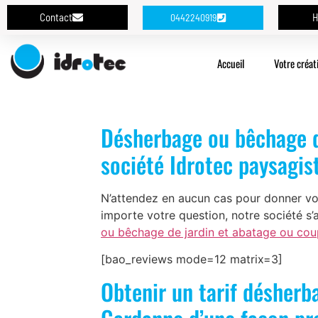
Contact
H
0442240919
Accueil
Votre créat
Désherbage ou bêchage de
société Idrotec paysagis
N’attendez en aucun cas pour donner vot
importe votre question, notre société s
ou bêchage de jardin et abatage ou cou
[bao_reviews mode=12 matrix=3]
Obtenir un tarif désherb