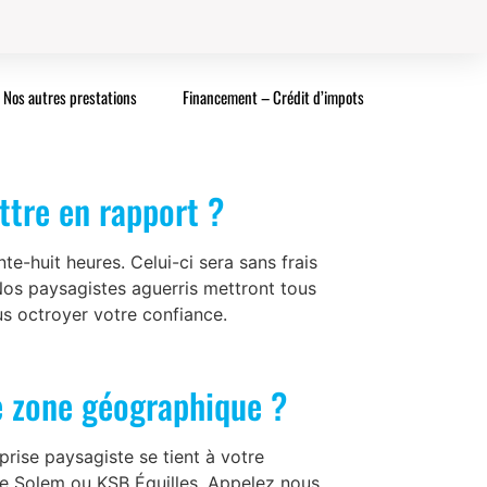
Nos autres prestations
Financement – Crédit d’impots
ttre en rapport ?
te-huit heures. Celui-ci sera sans frais
Nos paysagistes aguerris mettront tous
s octroyer votre confiance.
e zone géographique ?
prise paysagiste se tient à votre
ue Solem ou KSB Éguilles. Appelez nous,