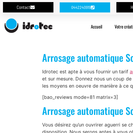
Contact
H
0442240919
Accueil
Votre créat
Arrosage automatique So
Idrotec est apte à vous fournir un tarif
a
et sur mesure. Donnez nous un coup de f
les moyens en oeuvre de manière à ce qu
[bao_reviews mode=81 matrix=3]
Arrosage automatique So
Vous désirez qu’un ouvrirer aguerri se c
disposition. Nous serons aptes à vous o