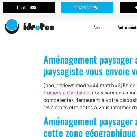
Contact
H
0442240919
Accueil
Votre créat
Aménagement paysager ave
paysagiste vous envoie v
[bao_reviews mode=44 matrix=3]En ce q
fruitiers à Gardanne,
nous sommes à même 
compétentes demeurent à votre disposit
révèlerons être aptes à vous informer d
Aménagement paysager ave
cette zone géographique